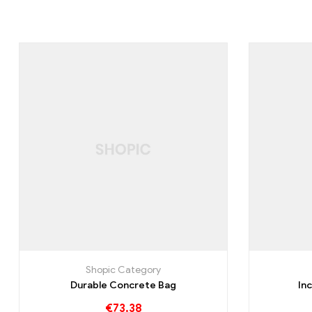
Shopic Category
Durable Concrete Bag
In
€
73.38