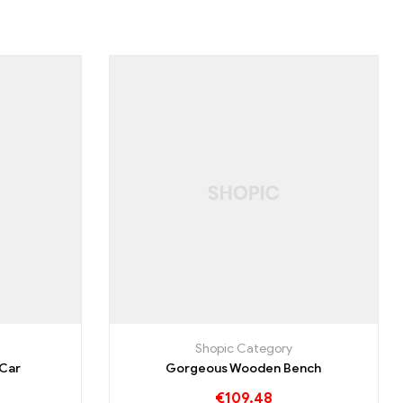
Shopic Category
 Car
Gorgeous Wooden Bench
€
109.48