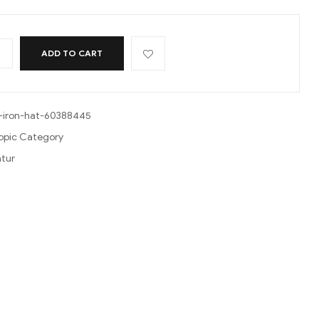
+
ADD TO CART
c-iron-hat-60388445
opic Category
tur