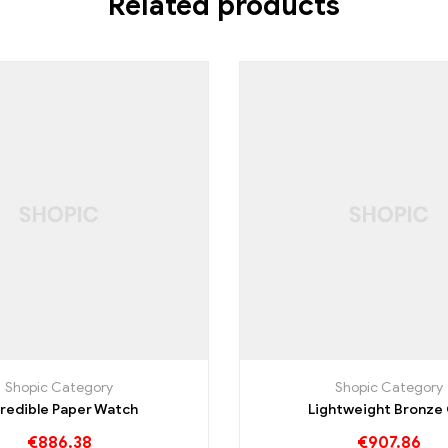
Related products
Shopic Category
Shopic Category
credible Paper Watch
Lightweight Bronze
€
886.38
€
907.86